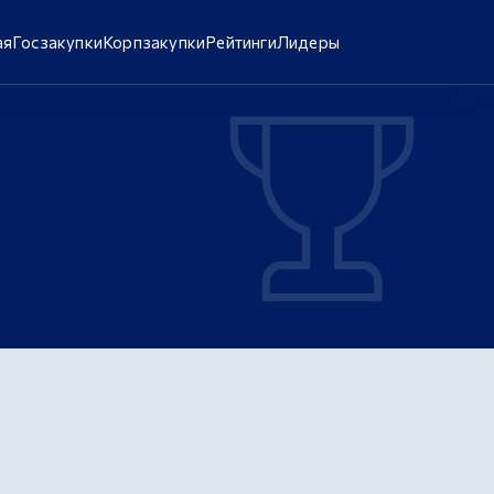
ая
Госзакупки
Корпзакупки
Рейтинги
Лидеры