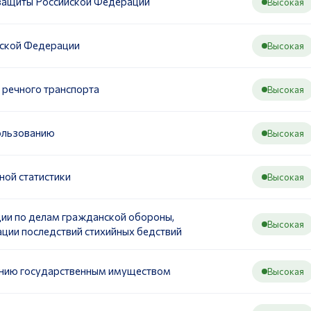
 защиты Российской Федерации
Высокая
йской Федерации
Высокая
 речного транспорта
Высокая
ользованию
Высокая
ной статистики
Высокая
ии по делам гражданской обороны,
Высокая
ции последствий стихийных бедствий
ению государственным имуществом
Высокая