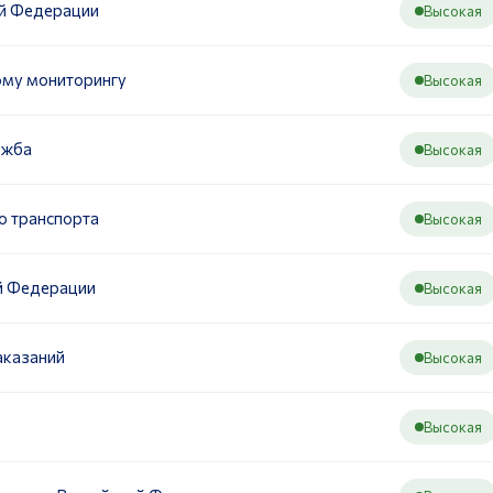
ой Федерации
Высокая
ому мониторингу
Высокая
ужба
Высокая
о транспорта
Высокая
й Федерации
Высокая
аказаний
Высокая
Высокая