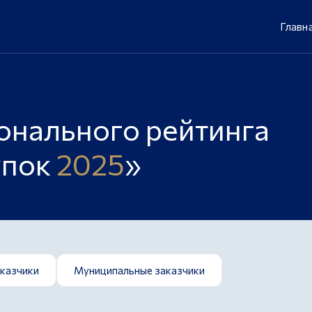
Главн
онального рейтинга
упок
2025
»
аказчики
Муниципальные заказчики