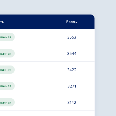
ть
Баллы
3553
ованная
3544
ованная
3422
ованная
3271
ованная
3142
ованная